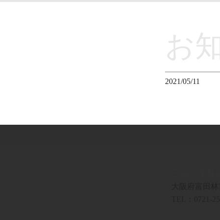
お
2021/05/11
三喜工業株
大阪府富田林
TEL：0721-25